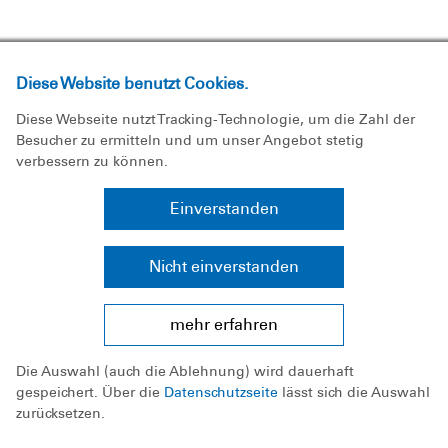
Geprüfte Transparenz
Diese Website benutzt Cookies.
Diese Webseite nutzt Tracking-Technologie, um die Zahl der
Besucher zu ermitteln und um unser Angebot stetig
Die DLRG ist Mitglied im Deutschen
verbessern zu können.
Spendenrat e.V. und gehört zu den ersten
Einverstanden
Organisationen, die dessen neues
Spendenzertifikat am 01. Juni 2023 erhalten
Nicht einverstanden
haben. Das neue Spendenzertifikat des
Deutschen Spendenrats e.V. ist das einzige
Prüfverfahren in Deutschland, bei dem
mehr erfahren
Wirtschaftsprüfer die Qualitätskontrolle des
Die Auswahl (auch die Ablehnung) wird dauerhaft
Spendenzertifikats übernehmen. Die jeweils für
gespeichert. Über die
Datenschutzseite
lässt sich die Auswahl
drei Jahre gültige Verleihung belegt, dass die
zurücksetzen.
DLRG mit den ihr anvertrauten Geldern