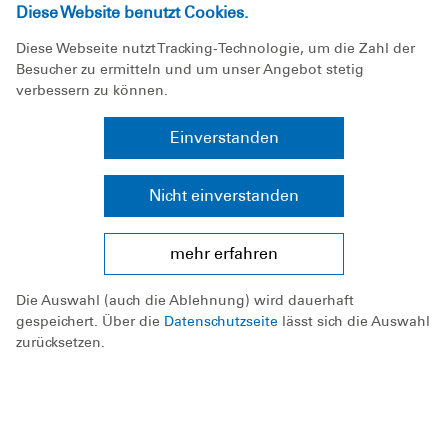
Diese Website benutzt Cookies.
Schwimmen/Rettungsschwimmen.
Andere
Abzeichen
als die darin enthaltenen werden
Diese Webseite nutzt Tracking-Technologie, um die Zahl der
in der DLRG nicht abgenommen.
Besucher zu ermitteln und um unser Angebot stetig
verbessern zu können.
Um eine hohe Ausbildungsqualität zu
erreichen, stehen Spaß und Freude an der
Einverstanden
Bewegung im Wasser im Mittelpunkt.
Das Sichere Schwimmen ist das wichtigste
Nicht einverstanden
Ziel in der Schwimmausbildung.
Es wird
durch das
Deutsche Schwimmabzeichen in
mehr erfahren
Bronze (Freischwimmer)
beurkundet.
Sichere Schwimmer sollten dennoch nie
Die Auswahl (auch die Ablehnung) wird dauerhaft
allein schwimmen, da immer plötzliche
gespeichert. Über die
Datenschutzseite
lässt sich die Auswahl
Gefahrensituationen auftreten können.
zurücksetzen.
In der DLRG wurden 2024 in der
Schwimmausbildung 45.283 Deutsche
Schwimmabzeichen Bronze