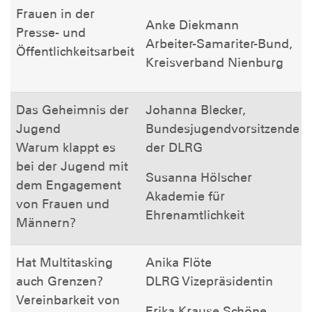
Frauen in der
Anke Diekmann
Presse- und
Arbeiter-Samariter-Bund,
Öffentlichkeitsarbeit
Kreisverband Nienburg
Das Geheimnis der
Johanna Blecker,
Jugend
Bundesjugendvorsitzende
Warum klappt es
der DLRG
bei der Jugend mit
Susanna Hölscher
dem Engagement
Akademie für
von Frauen und
Ehrenamtlichkeit
Männern?
Hat Multitasking
Anika Flöte
auch Grenzen?
DLRG Vizepräsidentin
Vereinbarkeit von
Erika Krause Schöne