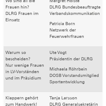
Wo sind all die
Margret Holste
Frauen hin?
DLRG Bundesbeauftragte
DLRG Frauen im
Verbandskommunikation
Einsatz
Patricia Born
Netzwerk der
Feuerwehrfrauen
Warum so
Ute Vogt
bescheiden?
Präsidentin der DLRG
Nur wenige Frauen
Michaela Röhrbein
in LV-Vorständen
DOSB Vorstandsmitglied
und im Präsidium
Sportentwicklung
Klappern gehört
Tanja Larsson
zum Handwerk!
DLRG Generalsekretärin