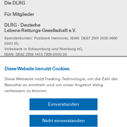
Die DLRG
Für Mitglieder
DLRG - Deutsche
Lebens-Rettungs-Gesellschaft e.V.
Spendenkonten: Postbank Hannover, IBAN: DE87 2501 0030 0660
0003 05;
Volksbank in Schaumburg und Nienburg eG,
IBAN: DE82 2559 1413 7309 0000 00
DLRG
in den sozialen Netzwerken
Diese Website benutzt Cookies.
Diese Webseite nutzt Tracking-Technologie, um die Zahl der
Besucher zu ermitteln und um unser Angebot stetig
verbessern zu können.
Die DLRG ist wegen Förderung der Rettung aus Lebensgefahr von
der Körperschaftssteuer befreit (St.Nr. 44/200/71175, Finanzamt
Einverstanden
Stadthagen).
Nicht einverstanden