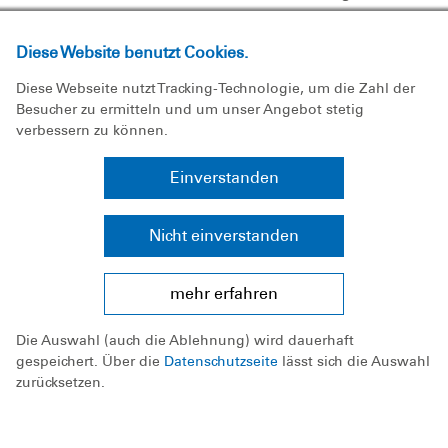
geprüft werden müssen.
Die Lebensdauer der PSA wird in der Regel vom
Diese Website benutzt Cookies.
Hersteller auf eine gewisse Lebensdauer
Diese Webseite nutzt Tracking-Technologie, um die Zahl der
begrenzt. Danach müssen die Teile ausgetauscht
Besucher zu ermitteln und um unser Angebot stetig
werden. Metallteile werden auf Sollmaße und
verbessern zu können.
Korrosion geprüft. Darüber hinaus ist die
Einverstanden
Lebensdauer der Teile unbegrenzt!
Nicht einverstanden
Prüfung/Dokumentation:
Grundsätzlich liegt jedem Material eine
mehr erfahren
Bedienungsanleitung bei. Diese beinhaltet
Die Auswahl (auch die Ablehnung) wird dauerhaft
üblicherweise auch eine Checkliste/Prüfkarte zur
gespeichert. Über die
Datenschutzseite
lässt sich die Auswahl
Materialprüfung.
zurücksetzen.
Das Material prüfen darf nur, wer eine
Ausbildung zum Sachkundigen hat (Lehrgang: