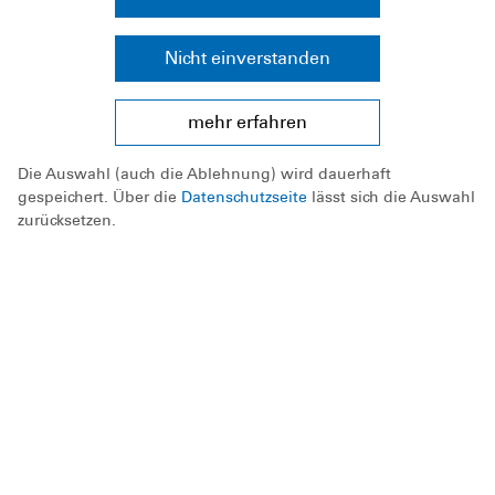
Nicht einverstanden
mehr erfahren
Die Auswahl (auch die Ablehnung) wird dauerhaft
Wenn ich draußen bade, gehe ich sofort aus
gespeichert. Über die
Datenschutzseite
lässt sich die Auswahl
zurücksetzen.
dem Wasser, wenn es blitzt, donnert oder stark
regnet. Baden bei Gewitter ist
lebensgefährlich.
Downloads