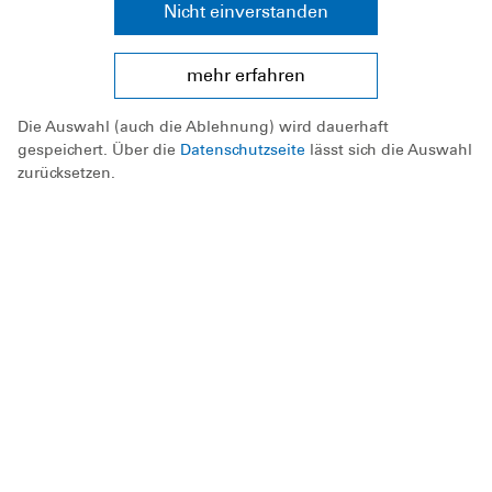
Nicht einverstanden
mehr erfahren
Die Auswahl (auch die Ablehnung) wird dauerhaft
gespeichert. Über die
Datenschutzseite
lässt sich die Auswahl
zurücksetzen.
DLRG feiert Premiere: Erste
Deutsche Meister im Ocean-
Rettungssport gekürt
Bad Nenndorf/Warnemünde. Die ersten