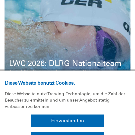
LWC 2026: DLRG Nationalteam
für Weltmeisterschaften
nominiert
Diese Website benutzt Cookies.
Zwölf Rettungssportler vertreten Deutschland
Diese Webseite nutzt Tracking-Technologie, um die Zahl der
Besucher zu ermitteln und um unser Angebot stetig
bei den Lifesaving World Championships in
verbessern zu können.
Nelson Mandel ...
Einverstanden
Rettungssport