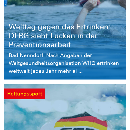
Welttag gegen das Ertrinken:
DLRG sieht Lücken in der
Präventionsarbeit
Bad Nenndorf. Nach Angaben der
Weltgesundheitsorganisation WHO ertrinken
weltweit jedes Jahr mehr al ...
Rettungssport