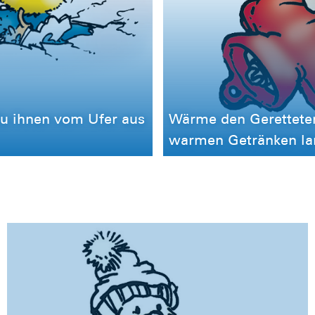
du ihnen vom Ufer aus
Wärme den Geretteten
warmen Getränken la