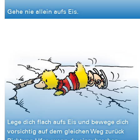
Gehe nie allein aufs Eis.
Lege dich flach aufs Eis und bewege dich
vorsichtig auf dem gleichen Weg zurück