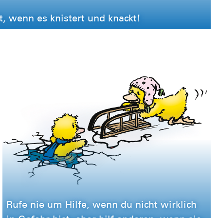
t, wenn es knistert und knackt!
Rufe nie um Hilfe, wenn du nicht wirklich