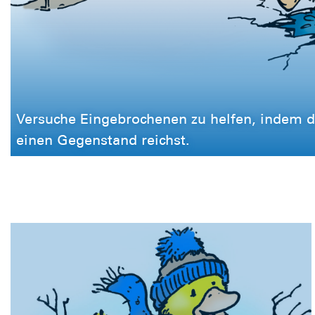
Versuche Eingebrochenen zu helfen, indem 
einen Gegenstand reichst.