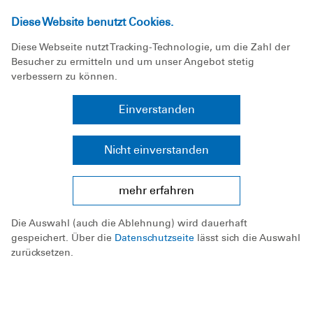
Westfalen gewinnt Wettstreit der
Diese Website benutzt Cookies.
Landesverbände
Diese Webseite nutzt Tracking-Technologie, um die Zahl der
Unter den insgesamt 180 Rettungsschwimmern
Besucher zu ermitteln und um unser Angebot stetig
aus acht Nationen waren zahlreiche Athleten, die
verbessern zu können.
für die Auswahlmannschaften ihrer DLRG
Einverstanden
Landesverbände an den Start gingen. Der DLRG
Westfalen gelang es, den Titel erneut zu
verteidigen und ihre Serie auf vier Siege am
Nicht einverstanden
Stück auszubauen. Der Landesverband
Rheinland-Pfalz hatte knapp das Nachsehen.
mehr erfahren
Dessen Sportler sammelten 32.614 Punkte und
Die Auswahl (auch die Ablehnung) wird dauerhaft
damit nur 30 weniger als die westfälischen
gespeichert. Über die
Datenschutzseite
lässt sich die Auswahl
Konkurrenten. Rang drei ging an die DLRG
zurücksetzen.
Niedersachsen.
Zum Wiedersehen mit den Rettungssportlern aus
Neuseeland und Down Under kommt es auf